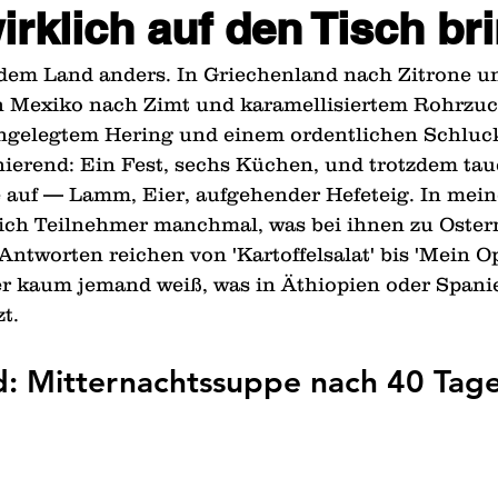
irklich auf den Tisch br
jedem Land anders. In Griechenland nach Zitrone 
n Mexiko nach Zimt und karamellisiertem Rohrzuck
gelegtem Hering und einem ordentlichen Schluck
inierend: Ein Fest, sechs Küchen, und trotzdem tau
 auf — Lamm, Eier, aufgehender Hefeteig. In mein
ich Teilnehmer manchmal, was bei ihnen zu Ostern
Antworten reichen von 'Kartoffelsalat' bis 'Mein O
 kaum jemand weiß, was in Äthiopien oder Spanien
t.
d: Mitternachtssuppe nach 40 Tag