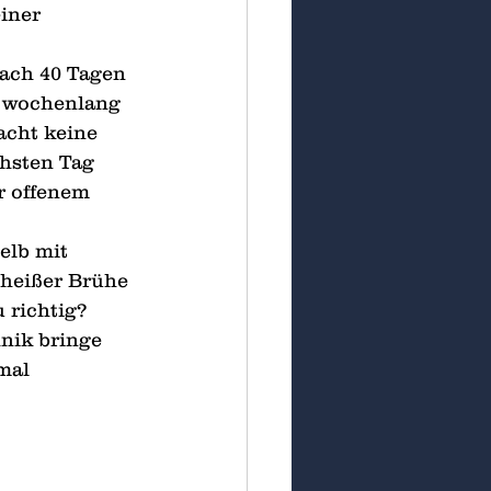
iner 
nach 40 Tagen 
n wochenlang 
acht keine 
hsten Tag 
 offenem 
elb mit 
 heißer Brühe 
 richtig? 
nik bringe 
mal 