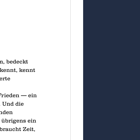
m, bedeckt 
kennt, kennt 
erte 
Frieden — ein 
 Und die 
unden 
 übrigens ein 
raucht Zeit, 