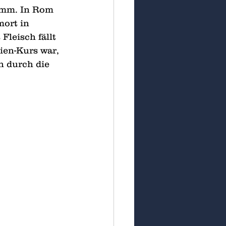
amm. In Rom 
ort in 
leisch fällt 
ien-Kurs war, 
 durch die 