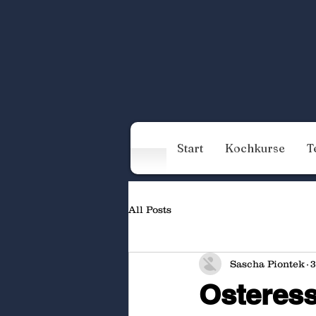
Start
Kochkurse
T
All Posts
Sascha Piontek
3
Osteress