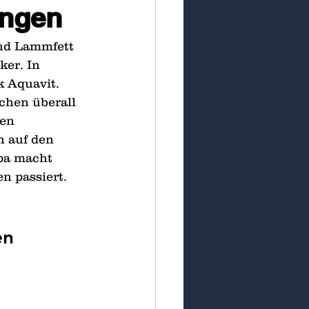
ingen
und Lammfett 
er. In 
 Aquavit.
chen überall 
en 
 auf den 
pa macht 
 passiert. 
en 