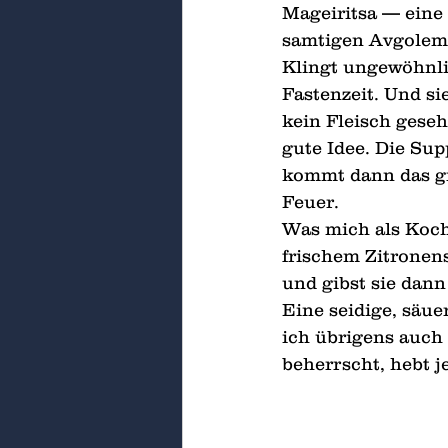
Mageiritsa — eine
samtigen Avgolemo
Klingt ungewöhnlic
Fastenzeit. Und s
kein Fleisch gese
gute Idee. Die Sup
kommt dann das g
Feuer.
Was mich als Koch
frischem Zitronens
und gibst sie dann
Eine seidige, säue
ich übrigens auch
beherrscht, hebt 