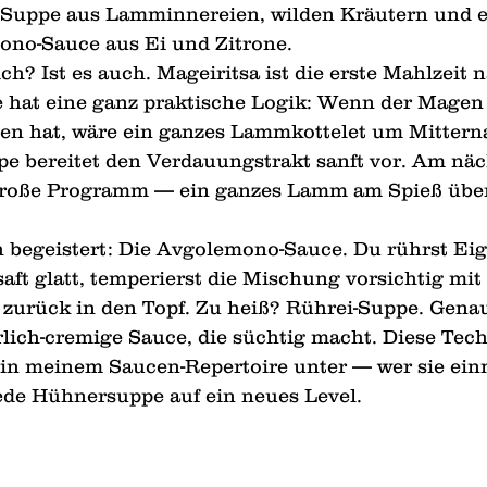
 Suppe aus Lamminnereien, wilden Kräutern und e
no-Sauce aus Ei und Zitrone.
h? Ist es auch. Mageiritsa ist die erste Mahlzeit 
ie hat eine ganz praktische Logik: Wenn der Mage
hen hat, wäre ein ganzes Lammkottelet um Mittern
pe bereitet den Verdauungstrakt sanft vor. Am näc
roße Programm — ein ganzes Lamm am Spieß über
 begeistert: Die Avgolemono-Sauce. Du rührst Eig
aft glatt, temperierst die Mischung vorsichtig mit
 zurück in den Topf. Zu heiß? Rührei-Suppe. Genau
rlich-cremige Sauce, die süchtig macht. Diese Tech
 in meinem Saucen-Repertoire unter — wer sie ein
jede Hühnersuppe auf ein neues Level.